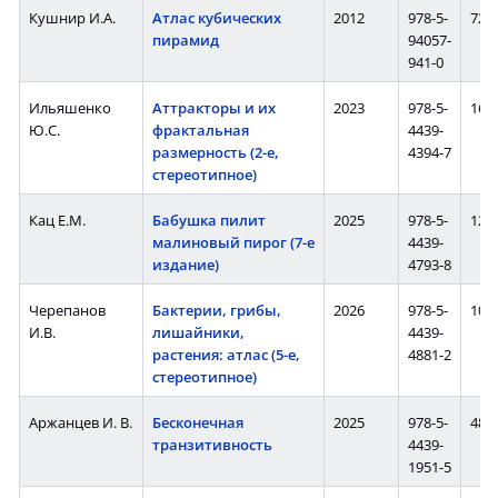
Кушнир И.А.
Атлас кубических
2012
978-5-
72 с
пирамид
94057-
941-0
Ильяшенко
Аттракторы и их
2023
978-5-
16 с
Ю.С.
фрактальная
4439-
размерность (2-е,
4394-7
стереотипное)
Кац Е.М.
Бабушка пилит
2025
978-5-
12 с
малиновый пирог (7-е
4439-
издание)
4793-8
Черепанов
Бактерии, грибы,
2026
978-5-
104 
И.В.
лишайники,
4439-
растения: атлас (5-е,
4881-2
стереотипное)
Аржанцев И. В.
Бесконечная
2025
978-5-
48 с
транзитивность
4439-
1951-5