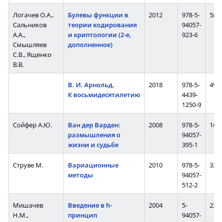
Логачев О.А.,
Булевы функции в
2012
978-5-
584 
Cальников
теории кодирования
94057-
А.А.,
и криптологии (2-е,
923-6
Смышляев
дополненное)
С.В., Ященко
В.В.
В. И. Арнольд.
2018
978-5-
496 
К восьмидесятилетию
4439-
1250-9
Сойфер А.Ю.
Ван дер Варден:
2008
978-5-
160 
размышления о
94057-
жизни и судьбе
395-1
Струве М.
Вариационные
2010
978-5-
320 
методы
94057-
512-2
Мишачев
Введение в h-
2004
5-
232 
Н.M.,
принцип
94057-