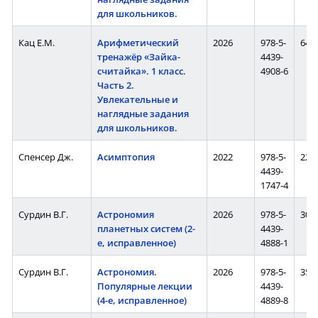
для школьников.
Кац Е.М.
Арифметический
2026
978-5-
64 с
тренажёр «Зайка-
4439-
считайка». 1 класс.
4908-6
Часть 2.
Увлекательные и
наглядные задания
для школьников.
Спенсер Дж.
Асимптопия
2022
978-5-
224 
4439-
1747-4
Сурдин В.Г.
Астрономия
2026
978-5-
304 
планетных систем (2-
4439-
е, исправленное)
4888-1
Сурдин В.Г.
Астрономия.
2026
978-5-
358 
Популярные лекции
4439-
(4-е, исправленное)
4889-8