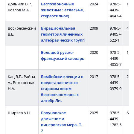
Дольник В.Р.,
Беспозвоночные
2024
978-5-
160 
Козлов М.А.
животные : атлас (4-е,
4439-
стереотипное)
4647-4
Воскресенский
Бирациональная
2009
978-5-
408 
В.Е.
геометрия линейных
94057-
алгебраических групп
522-1
Большой русско-
2020
978-5-
1448
французский словарь
4439-
4055-7
Кац В.Г., Райна
Бомбейские лекции о
2017
978-5-
240 
А., Рожковская
представлениях со
4439-
Н.А.
старшим весом
0979-0
бесконечномерных
алгебр Ли.
Ширяев А.Н.
Броуновское
2025
978-5-
640 
движение и
4439-
винеровская мера. Т.
1782-5
2