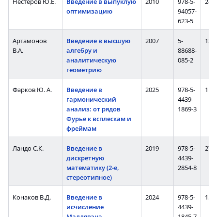
Нестеров Ю.Е.
Введение в выпуклую
2010
978-5-
280 
оптимизацию
94057-
623-5
Артамонов
Введение в высшую
2007
5-
128 
В.А.
алгебру и
88688-
аналитическую
085-2
геометрию
Фарков Ю. А.
Введение в
2025
978-5-
112 
гармонический
4439-
анализ: от рядов
1869-3
Фурье к всплескам и
фреймам
Ландо С.К.
Введение в
2019
978-5-
272 
дискретную
4439-
математику (2-е,
2854-8
стереотипное)
Конаков В.Д.
Введение в
2024
978-5-
152 
исчисление
4439-
Маллявэна
1845-7