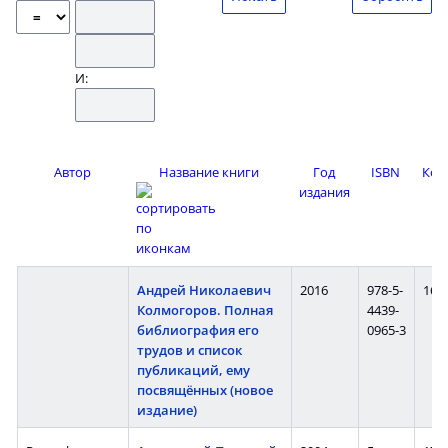
И:
Автор
Название книги
Год
ISBN
Кол
издания
ст
Андрей Николаевич
2016
978-5-
160 
Колмогоров. Полная
4439-
библиография его
0965-3
трудов и список
публикаций, ему
посвящённых (новое
издание)