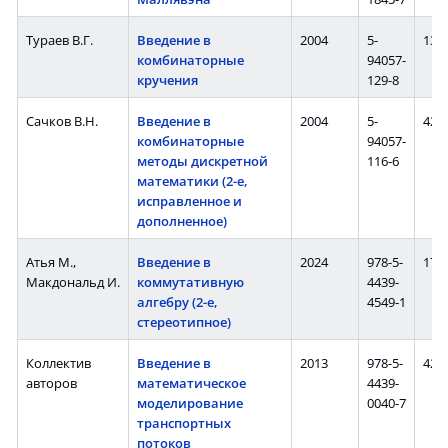
Тураев В.Г.
Введение в
2004
5-
136 
комбинаторные
94057-
кручения
129-8
Сачков В.Н.
Введение в
2004
5-
424 
комбинаторные
94057-
методы дискретной
116-6
математики (2-е,
исправленное и
дополненное)
Атья М.,
Введение в
2024
978-5-
176 
Макдональд И.
коммутативную
4439-
алгебру (2-е,
4549-1
стереотипное)
Коллектив
Введение в
2013
978-5-
427 
авторов
математическое
4439-
моделирование
0040-7
транспортных
потоков