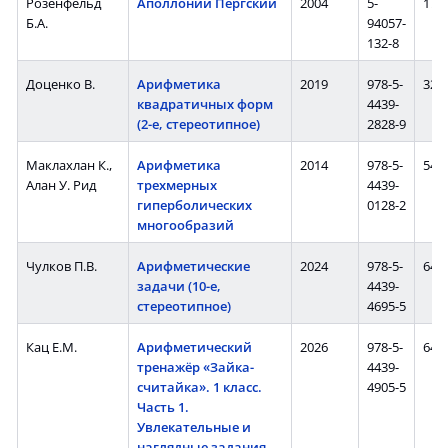
Розенфельд
Аполлоний Пергский
2004
5-
176 
Б.А.
94057-
132-8
Доценко В.
Арифметика
2019
978-5-
32 с
квадратичных форм
4439-
(2-е, стереотипное)
2828-9
Маклахлан К.,
Арифметика
2014
978-5-
544 
Алан У. Рид
трехмерных
4439-
гиперболических
0128-2
многообразий
Чулков П.В.
Арифметические
2024
978-5-
64 с
задачи (10-е,
4439-
стереотипное)
4695-5
Кац Е.М.
Арифметический
2026
978-5-
64 с
тренажёр «Зайка-
4439-
считайка». 1 класс.
4905-5
Часть 1.
Увлекательные и
наглядные задания