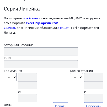
Серия Линейка
Посмотреть
прайс-лист
книг издательства МЦНМО и загрузить
его в формате
Excel
,
Zip-архив
,
CSV
.
Скачать
onix новинки с обложками.
Скачать
Exel в формате для
Ленанд.
Автор или название
ISBN
Год издания
Кол-во страниц
И:
И:
Цена
Сбросить