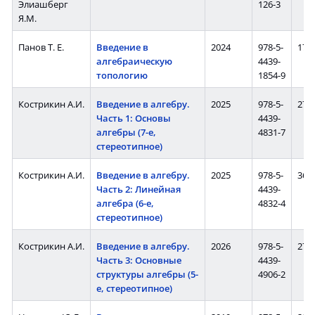
Элиашберг
126-3
Я.М.
Панов Т. Е.
Введение в
2024
978-5-
176 
алгебраическую
4439-
топологию
1854-9
Кострикин А.И.
Введение в алгебру.
2025
978-5-
272 
Часть 1: Основы
4439-
алгебры (7-е,
4831-7
стереотипное)
Кострикин А.И.
Введение в алгебру.
2025
978-5-
368 
Часть 2: Линейная
4439-
алгебра (6-е,
4832-4
стереотипное)
Кострикин А.И.
Введение в алгебру.
2026
978-5-
272 
Часть 3: Основные
4439-
структуры алгебры (5-
4906-2
е, стереотипное)