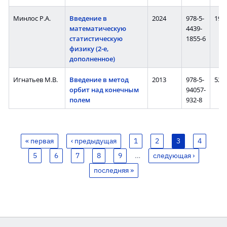
Минлос Р.А.
Введение в
2024
978-5-
192 
математическую
4439-
статистическую
1855-6
физику (2-е,
дополненное)
Игнатьев М.В.
Введение в метод
2013
978-5-
52 с
орбит над конечным
94057-
полем
932-8
« первая
‹ предыдущая
1
2
3
4
5
6
7
8
9
…
следующая ›
последняя »