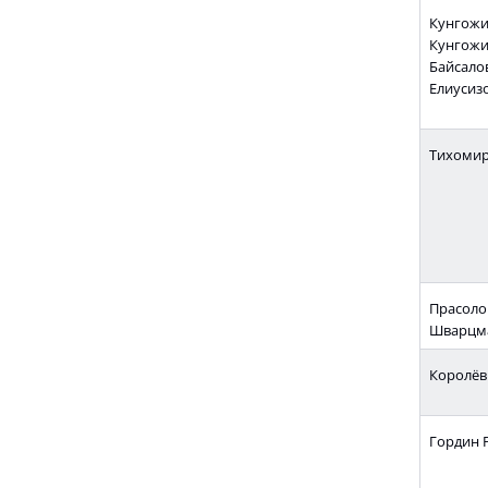
Кунгожин
Кунгожин
Байсалов
Елиусизо
Тихомир
Прасолов
Шварцма
Королёв
Гордин Р