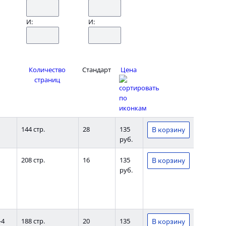
И:
И:
Количество
Стандарт
Цена
страниц
144 стр.
28
135
руб.
208 стр.
16
135
руб.
-4
188 стр.
20
135