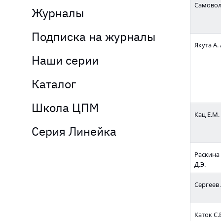
Самовол 
Журналы
Подписка на журналы
Якута А. 
Наши серии
Каталог
Школа ЦПМ
Кац Е.М.
Серия Линейка
Раскина 
Д.Э.
Сергеев 
Каток С.