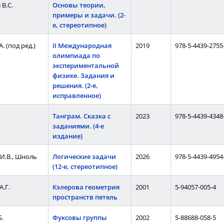
В.С.
Основы теории,
примеры и задачи. (2-
е, стереотипное)
А. (под ред.)
II Международная
2019
978-5-4439-2755
олимпиада по
экспериментальной
физике. Задания и
решения. (2-е,
исправленное)
Танграм. Сказка с
2023
978-5-4439-4348
заданиями. (4-е
издание)
И.В., Шноль
Логические задачи
2026
978-5-4439-4954
(12-е, стереотипное)
А.Г.
Кэлерова геометрия
2001
5-94057-005-4
пространств петель
Б.
Фуксовы группы
2002
5-88688-058-5