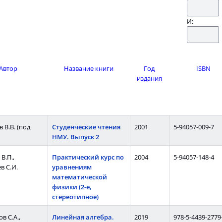
И:
Автор
Название книги
Год
ISBN
издания
 В.В. (под
Студенческие чтения
2001
5-94057-009-7
НМУ. Выпуск 2
В.П.,
Практический курс по
2004
5-94057-148-4
в С.И.
уравнениям
математической
физики (2-е,
стереотипное)
в С.А.,
Линейная алгебра.
2019
978-5-4439-2779