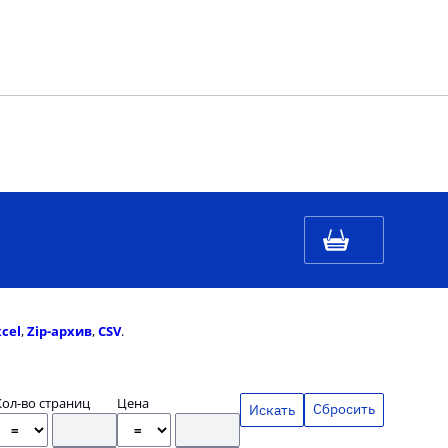
xcel
,
Zip-архив
,
CSV
.
Кол-во страниц
Цена
Сбросить