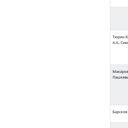
Тюрин Ю
А.А., Си
Макаров 
Пашкеви
Барсков 