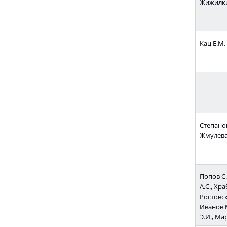
Жижилки
Кац Е.М.
Степанов
Жмулева 
Попов С.
А.С., Хра
Ростовск
Иванов 
Э.И., Ма