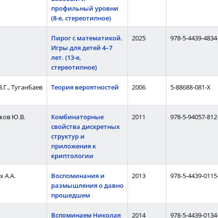
профильный уровни
(8-е, стереотипное)
Пирог с математикой.
2025
978-5-4439-4834
Игры для детей 4–7
лет. (13-е,
стереотипное)
.Г., Туганбаев
Теория вероятностей
2006
5-88688-081-X
ков Ю.В.
Комбинаторные
2011
978-5-94057-812
свойства дискретных
структур и
приложения к
криптологии
 А.А.
Воспоминания и
2013
978-5-4439-0115
размышления о давно
прошедшем
Вспоминаем Николая
2014
978-5-4439-0134