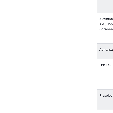
Антипов 
К.А., По
Солынин
Арнольд 
Гик Е.Я.
Prasolov 