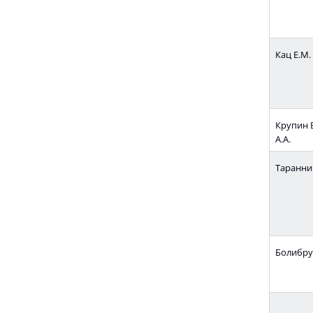
Кац Е.М.
Крупин В
А.А.
Таранни
Болибрух