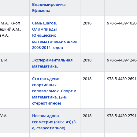
Владимировича
Ефимова
М.А., Кноп
Семь шагов.
2016
978-5-4439-1020
рецкий А.М.,
Олимпиады
 А.А.
Юношеских
математических школ
2008-2014 годов
В.И.
Экспериментальная
2018
978-5-4439-1246
математика.
Сто пятьдесят
2018
978-5-4439-2691
спортивных
головоломок. Спорт и
математика. (2-е,
стереотипное)
V.V.
Неевклидова
2018
978-5-4439-2791
геометрия (англ.яз) (3-
е, стереотипное)