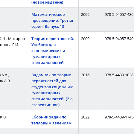
(новое издание)
Математическое
2009
978-5-94057-486
просвещение. Третья
серия. Выпуск 13
.Н., Макаров
Теория вероятностей.
2009
978-5-94057-540
монова Г.И.
Учебник для
экономических и
гуманитарных
специальностей
А.А.,
Задачник по теории
2016
978-5-4439-1028
ч А.В.
вероятностей для
студентов социально-
гуманитарных
специальностей. (2-е,
стереотипное)
К.В.
Сборник задач по
2022
978-5-4439-1745
тепловым явлениям