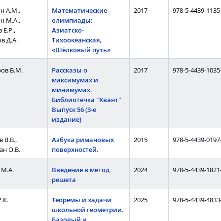
 А.М.,
Математические
2017
978-5-4439-1135
 М.А.,
олимпиады:
 Е.Р.,
Азиатско-
в Д.А.
Тихоокеанская,
«Шёлковый путь»
ов В.М.
Рассказы о
2017
978-5-4439-1035
максимумах и
минимумах.
Библиотечка "Квант"
Выпуск 56 (3-е
издание)
 В.В.,
Азбука римановых
2015
978-5-4439-0197
н О.В.
поверхностей.
 М.А.
Введение в метод
2024
978-5-4439-1821
решета
.К.
Теоремы и задачи
2025
978-5-4439-4833
школьной геометрии.
Базовый и