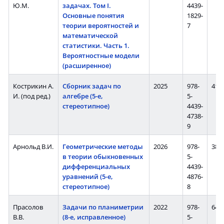
Ю.М.
задачах. Том I.
4439-
Основные понятия
1829-
теории вероятностей и
7
математической
статистики. Часть 1.
Вероятностные модели
(расширенное)
Кострикин А.
Сборник задач по
2025
978-
416 
И. (под ред.)
алгебре (5-е,
5-
стереотипное)
4439-
4738-
9
Арнольд В.И.
Геометрические методы
2026
978-
384 
в теории обыкновенных
5-
дифференциальных
4439-
уравнений (5-е,
4876-
стереотипное)
8
Прасолов
Задачи по планиметрии
2022
978-
640 
В.В.
(8-е, исправленное)
5-