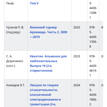
Пьер
Том V
5-
4439-
1298-
1
Чулков П. В.
Весенний турнир
2023
978-
496 
(под ред.)
Архимеда. Часть 2. 2009
5-
—2019
4439-
1356-
8
С. А.
Квантик. Альманах для
2023
978-
208 
Дориченко
любознательных.
5-
(сост.)
Выпуск 19 (2-е,
4439-
стереотипное)
4619-
1
Ахмедов Э.Т.
Лекции по теории
2024
978-
288 
относительности,
5-
классической
4439-
электродинамике и
1866-
гравитации (2-е,
2