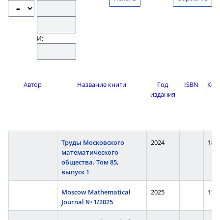
И:
Автор
Название книги
Год
ISBN
Кол
издания
ст
Труды Московского
2024
182 
математического
общества. Том 85,
выпуск 1
Moscow Mathematical
2025
152 
Journal № 1/2025