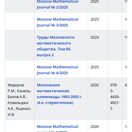
Moscow Mathematical
2025
150 
Journal № 2/2025
Moscow Mathematical
2025
144 
Journal № 3/2025
Труды Московского
2024
195 
математического
общества. Том 85,
выпуск 2
Moscow Mathematical
2025
144 
Journal № 4/2025
Федоров
Московские
2026
978-
422 
Р.М., Канель-
математические
5-
Белов А.Я.,
олимпиады 1993-2005 г.
4439-
Ковальджи
(4-е, стереотипное)
4921-
А.К., Ященко
5
И.В.
Moscow Mathematical
2026
144 