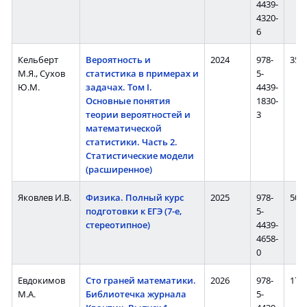
4439-
4320-
6
Кельберт
Вероятность и
2024
978-
352 
М.Я., Сухов
статистика в примерах и
5-
Ю.М.
задачах. Том I.
4439-
Основные понятия
1830-
теории вероятностей и
3
математической
статистики. Часть 2.
Статистические модели
(расширенное)
Яковлев И.В.
Физика. Полный курс
2025
978-
508 
подготовки к ЕГЭ (7-е,
5-
стереотипное)
4439-
4658-
0
Евдокимов
Сто граней математики.
2026
978-
176 
М.А.
Библиотечка журнала
5-