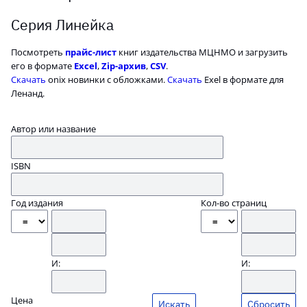
Серия Линейка
Посмотреть
прайс-лист
книг издательства МЦНМО и загрузить
его в формате
Excel
,
Zip-архив
,
CSV
.
Скачать
onix новинки с обложками.
Скачать
Exel в формате для
Ленанд.
Автор или название
ISBN
Год издания
Кол-во страниц
И:
И:
Цена
Сбросить