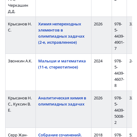
Черкашин
Д.Д.
Крысанов Н.
Химия непереходных
2026
978-
320 
С.
элементов в
5-
олимпиадных задачах
4439-
(2-е, исправленное)
4901-
7
Звонкин А.К.
Малыши и математика
2024
978-
240 
(11-е, стереотипное)
5-
4439-
4607-
8
Крысанов Н.
Аналитическая химия в
2026
978-
320 
С., Куксин В.
олимпиадных задачах
5-
Е.
4439-
5008-
2
Серр Жан-
Собрание сочинений.
2018
978-
536 