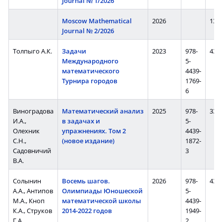
Journal № 1/2026
Moscow Mathematical
2026
134 
Journal № 2/2026
Толпыго А.К.
Задачи
2023
978-
432 
Международного
5-
математического
4439-
Турнира городов
1769-
6
Виноградова
Математический анализ
2025
978-
336 
И.А.,
в задачах и
5-
Олехник
упражнениях. Том 2
4439-
С.Н.,
(новое издание)
1872-
Садовничий
3
В.А.
Солынин
Восемь шагов.
2026
978-
431 
А.А., Антипов
Олимпиады Юношеской
5-
М.А., Кноп
математической школы
4439-
К.А., Струков
2014-2022 годов
1949-
Г.А.,
2