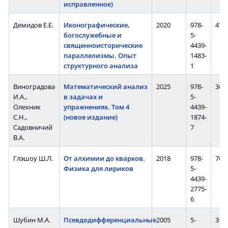
исправленное)
Демидов Е.Е.
Иконографические,
2020
978-
476 
богослужебные и
5-
священноисторические
4439-
параллелизмы. Опыт
1483-
структурного анализа
1
Виноградова
Математический анализ
2025
978-
368 
И.А.,
в задачах и
5-
Олехник
упражнениях. Том 4
4439-
С.Н.,
(новое издание)
1874-
Садовничий
7
В.А.
Глэшоу Ш.Л.
От алхимии до кварков.
2018
978-
764 
Физика для лириков
5-
4439-
2775-
6
Шубин М.А.
Псевдодифференциальные
2005
5-
312 