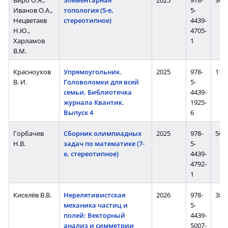
Виро О.Я.,
Элементарная
2025
978-
368 
Иванов О.А.,
топология (5-е,
5-
Нецветаев
стереотипное)
4439-
Н.Ю.,
4705-
Харламов
1
В.М.
Красноухов
Упрямоугольник.
2025
978-
112 
В. И.
Головоломки для всей
5-
семьи. Библиотечка
4439-
журнала Квантик.
1925-
Выпуск 4
6
Горбачев
Сборник олимпиадных
2025
978-
560 
Н.В.
задач по математике (7-
5-
е, стереотипное)
4439-
4792-
1
Киселёв В.В.
Нерелятивистская
2026
978-
384 
механика частиц и
5-
полей: Векторный
4439-
анализ и симметрии
5007-