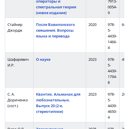
операторы и
7913-
спектральная теория
0054-
(новое издание)
9
Стайнер
После Вавилонского
2020
978-
645 
Джордж
смешения. Вопросы
5-
языка и перевода
4439-
1466-
4
Шафаревич
О науке
2023
978-
456 
И.Р.
5-
4439-
1794-
8
С. А.
Квантик. Альманах для
2023
978-
208 
Дориченко
любознательных.
5-
(сост.)
Выпуск 20 (2-е,
4439-
стереотипное)
4650-
4