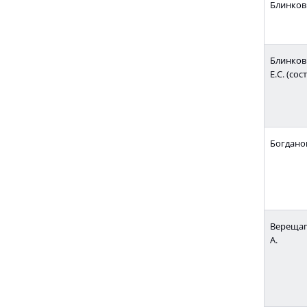
Блинков А
Блинков 
Е.С. (сост
Богданов
Верещаг
А.