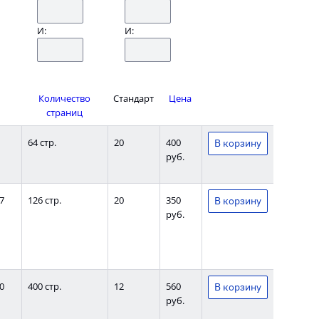
И:
И:
Количество
Стандарт
Цена
страниц
64 стр.
20
400
руб.
7
126 стр.
20
350
руб.
0
400 стр.
12
560
руб.