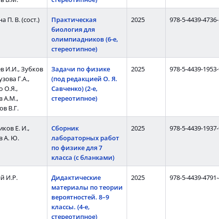
 П. В. (сост.)
Практическая
2025
978-5-4439-4736-
биология для
олимпиадников (6-е,
стереотипное)
 И.И., Зубков
Задачи по физике
2025
978-5-4439-1953-
узова Г.А.,
(под редакцией О. Я.
 О.Я.,
Савченко) (2-е,
 А.М.,
стереотипное)
в В.Г.
ов Е. И.,
Сборник
2025
978-5-4439-1937-
 А. Ю.
лабораторных работ
по физике для 7
класса (c бланками)
й И.Р.
Дидактические
2025
978-5-4439-4791-
материалы по теории
вероятностей. 8–9
классы. (4-е,
стереотипное)