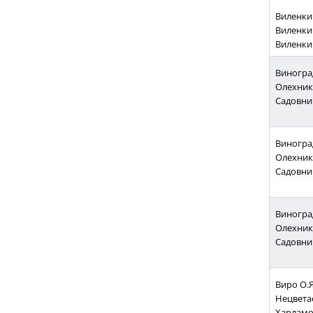
Виленкин
Виленкин
Виленкин
Виноград
Олехник 
Садовнич
Виноград
Олехник 
Садовнич
Виноград
Олехник 
Садовнич
Виро О.Я
Нецветае
Харламо