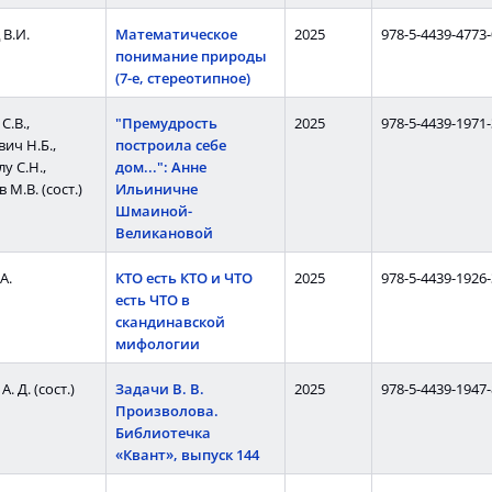
В.И.
Математическое
2025
978-5-4439-4773-
понимание природы
(7-е, стереотипное)
С.В.,
"Премудрость
2025
978-5-4439-1971-
ич Н.Б.,
построила себе
у С.Н.,
дом...": Анне
 М.В. (сост.)
Ильиничне
Шмаиной-
Великановой
А.
КТО есть КТО и ЧТО
2025
978-5-4439-1926-
есть ЧТО в
скандинавской
мифологии
. Д. (сост.)
Задачи В. В.
2025
978-5-4439-1947-
Произволова.
Библиотечка
«Квант», выпуск 144