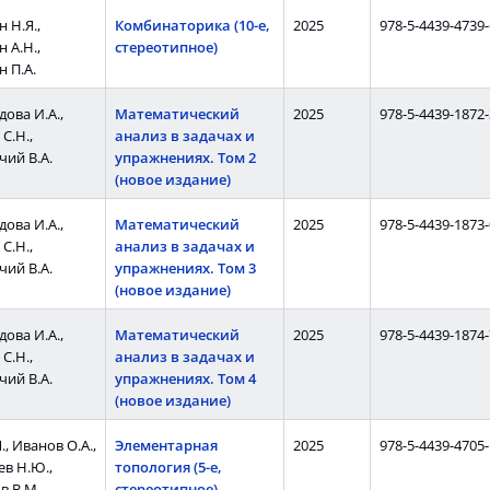
 Н.Я.,
Комбинаторика (10-е,
2025
978-5-4439-4739-
 А.Н.,
стереотипное)
 П.А.
ова И.А.,
Математический
2025
978-5-4439-1872-
С.Н.,
анализ в задачах и
ий В.А.
упражнениях. Том 2
(новое издание)
ова И.А.,
Математический
2025
978-5-4439-1873-
С.Н.,
анализ в задачах и
ий В.А.
упражнениях. Том 3
(новое издание)
ова И.А.,
Математический
2025
978-5-4439-1874-
С.Н.,
анализ в задачах и
ий В.А.
упражнениях. Том 4
(новое издание)
., Иванов О.А.,
Элементарная
2025
978-5-4439-4705-
в Н.Ю.,
топология (5-е,
в В.М.
стереотипное)