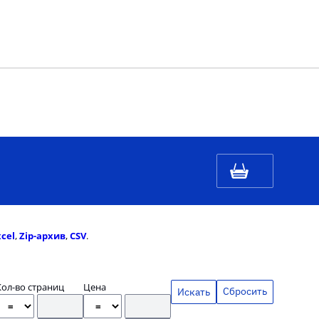
xcel
,
Zip-архив
,
CSV
.
Кол-во страниц
Цена
Сбросить