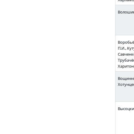
Волошина
Воробьёв
П.И., Кут
Савченко
Трубачёв
Харитоно
Вощинник
Хотунцев
Высоцки