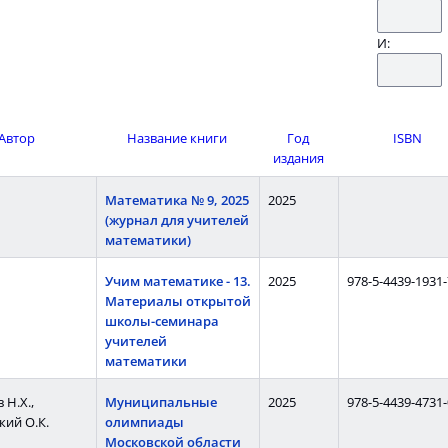
И:
Автор
Название книги
Год
ISBN
издания
Математика № 9, 2025
2025
(журнал для учителей
математики)
Учим математике - 13.
2025
978-5-4439-1931-
Материалы открытой
школы-семинара
учителей
математики
 Н.Х.,
Муниципальные
2025
978-5-4439-4731-
кий О.К.
олимпиады
Московской области