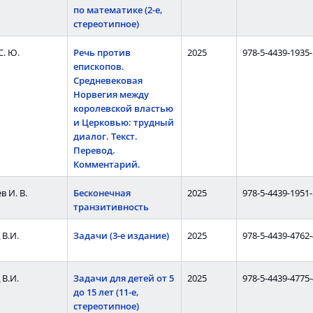
по математике (2-е,
стереотипное)
С. Ю.
Речь против
2025
978-5-4439-1935-
епископов.
Средневековая
Норвегия между
королевской властью
и Церковью: трудный
диалог. Текст.
Перевод.
Комментарий.
 И. В.
Бесконечная
2025
978-5-4439-1951-
транзитивность
В.И.
Задачи (3-е издание)
2025
978-5-4439-4762-
В.И.
Задачи для детей от 5
2025
978-5-4439-4775-
до 15 лет (11-е,
стереотипное)