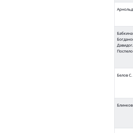
Арнольд 
Бабкина 
Богданов
Давидогл
Поспелов
Белов С. 
Блинков А