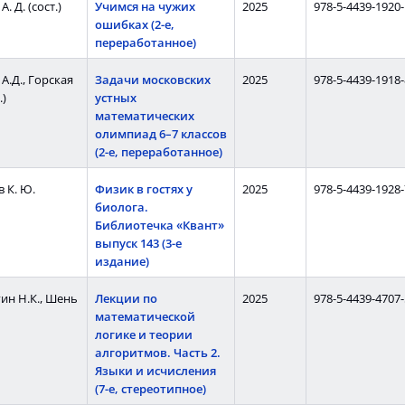
. Д. (сост.)
Учимся на чужих
2025
978-5-4439-1920-
ошибках (2-е,
переработанное)
А.Д., Горская
Задачи московских
2025
978-5-4439-1918-
.)
устных
математических
олимпиад 6–7 классов
(2-е, переработанное)
 К. Ю.
Физик в гостях у
2025
978-5-4439-1928-
биолога.
Библиотечка «Квант»
выпуск 143 (3-е
издание)
ин Н.К., Шень
Лекции по
2025
978-5-4439-4707-
математической
логике и теории
алгоритмов. Часть 2.
Языки и исчисления
(7-е, стереотипное)