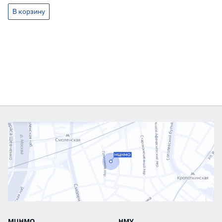
МЦНМО
НМУ