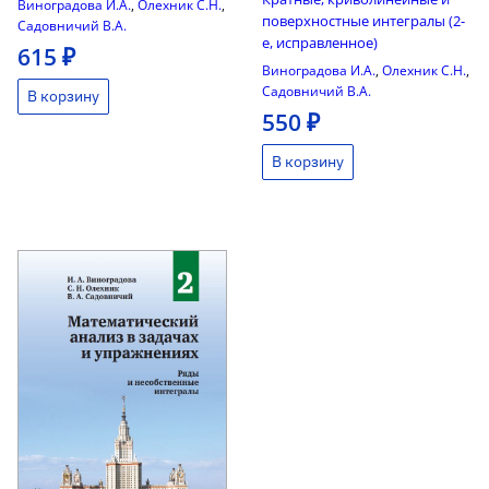
Виноградова И.А.
,
Олехник С.Н.
,
поверхностные интегралы (2-
Садовничий В.А.
е, исправленное)
615 ₽
Виноградова И.А.
,
Олехник С.Н.
,
Садовничий В.А.
550 ₽