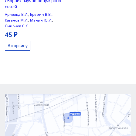
Сборник научно-популярных
статей
Арнольд В.И.
,
Еремин В.В.
,
Каганов М.И.
,
Манин Ю.И.
,
Смирнов С.К.
45 ₽