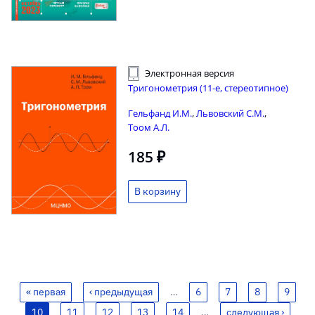
Электронная версия
Тригонометрия (11-е, стереотипное)
Гельфанд И.М.
,
Львовский С.М.
,
Тоом А.Л.
185 ₽
« первая
‹ предыдущая
…
6
7
8
9
10
11
12
13
14
…
следующая ›