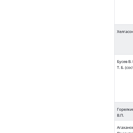
Хелгасон
Бусев В.
Т. Б. (сост
Горелкин
В.П.
Агаханов