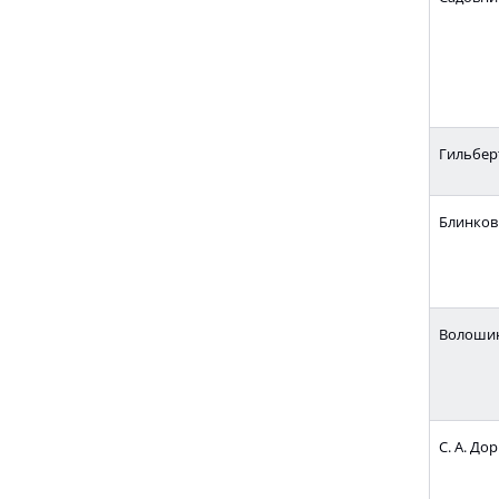
Гильберт
Блинков А
Волошина
С. А. Дор