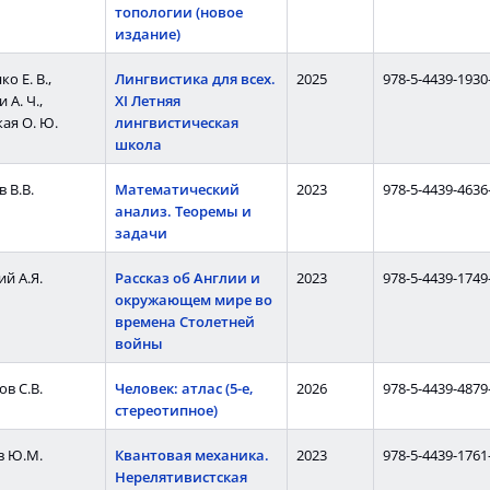
топологии (новое
издание)
о Е. В.,
Лингвистика для всех.
2025
978-5-4439-1930
 А. Ч.,
XI Летняя
ая О. Ю.
лингвистическая
школа
 В.В.
Математический
2023
978-5-4439-4636
анализ. Теоремы и
задачи
й А.Я.
Рассказ об Англии и
2023
978-5-4439-1749
окружающем мире во
времена Столетней
войны
в С.В.
Человек: атлас (5-е,
2026
978-5-4439-4879
стереотипное)
в Ю.М.
Квантовая механика.
2023
978-5-4439-1761
Нерелятивистская