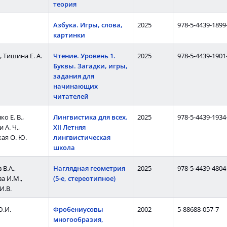
теория
Азбука. Игры, слова,
2025
978-5-4439-1899
картинки
, Тишина Е. А.
Чтение. Уровень 1.
2025
978-5-4439-1901
Буквы. Загадки, игры,
задания для
начинающих
читателей
о Е. В.,
Лингвистика для всех.
2025
978-5-4439-1934
 А. Ч.,
XII Летняя
ая О. Ю.
лингвистическая
школа
В.А.,
Наглядная геометрия
2025
978-5-4439-4804
а И.М.,
(5-е, стереотипное)
И.В.
.И.
Фробениусовы
2002
5-88688-057-7
многообразия,