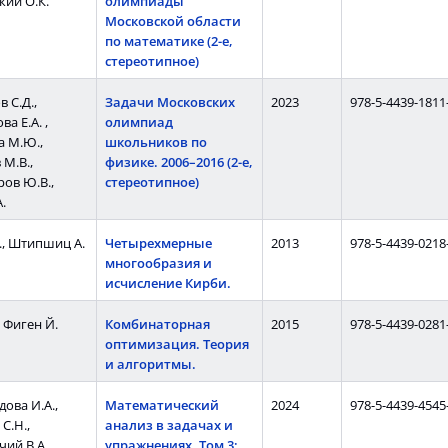
кий О.К.
олимпиады
Московской области
по математике (2-е,
стереотипное)
 С.Д.,
Задачи Московских
2023
978-5-4439-1811
а Е.А. ,
олимпиад
 М.Ю.,
школьников по
М.В.,
физике. 2006–2016 (2-е,
ов Ю.В.,
стереотипное)
.
., Штипшиц А.
Четырехмерные
2013
978-5-4439-0218
многообразия и
исчисление Кирби.
, Фиген Й.
Комбинаторная
2015
978-5-4439-0281
оптимизация. Теория
и алгоритмы.
ова И.А.,
Математический
2024
978-5-4439-4545
С.Н.,
анализ в задачах и
ий В.А.
упражнениях. Том 3: