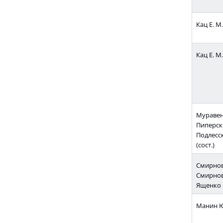
Кац Е. М.
Кац Е. М.
Муравенк
Пиперски
Подлесск
(сост.)
Смирнов 
Смирнов
Ященко 
Манин Ю