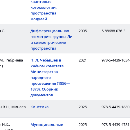
квантовые
когомологии,
пространства
модулей
 С.
Дифференциальная
2005
5-88688-076-3
геометрия, группы Ли
и симметрические
пространства
 М., Ребриева
П. Л. Чебышев в
2021
978-5-4439-1634
.)
Учёном комитете
Министерства
народного
просвещения (1856—
1873). Сборник
документов
 В.Н., Минеев
Кинетика
2025
978-5-4439-1880
 Н.Х.,
Муниципальные
2025
978-5-4439-4731