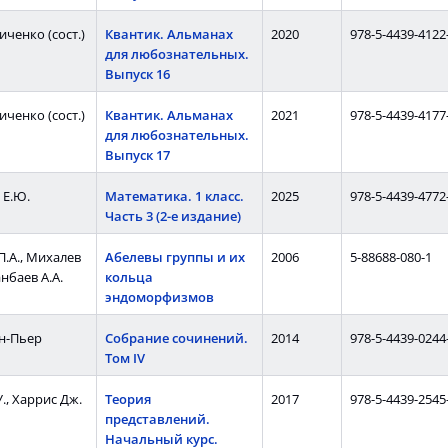
иченко (сост.)
Квантик. Альманах
2020
978-5-4439-4122
для любознательных.
Выпуск 16
иченко (сост.)
Квантик. Альманах
2021
978-5-4439-4177
для любознательных.
Выпуск 17
 Е.Ю.
Математика. 1 класс.
2025
978-5-4439-4772
Часть 3 (2-е издание)
.А., Михалев
Абелевы группы и их
2006
5-88688-080-1
анбаев А.А.
кольца
эндоморфизмов
н-Пьер
Собрание сочинений.
2014
978-5-4439-0244
Том IV
., Харрис Дж.
Теория
2017
978-5-4439-2545
представлений.
Начальный курс.