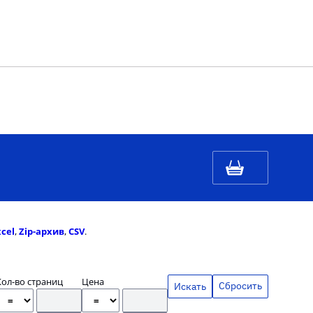
xcel
,
Zip-архив
,
CSV
.
Кол-во страниц
Цена
Сбросить