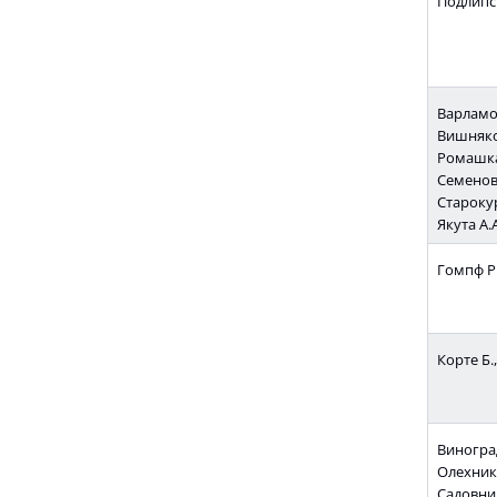
Подлипс
Варламов
Вишняков
Ромашка
Семенов 
Старокур
Якута А.А
Гомпф Р
Корте Б.
Виноград
Олехник 
Садовнич