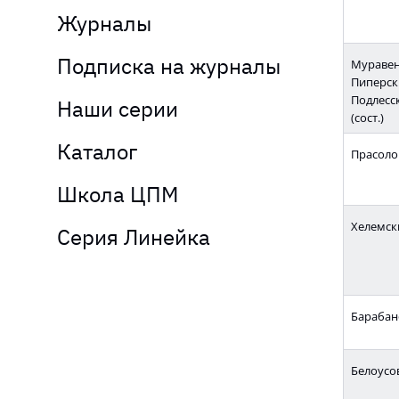
Журналы
Подписка на журналы
Муравенк
Пиперски
Подлесск
Наши серии
(сост.)
Каталог
Прасолов
Школа ЦПМ
Хелемски
Серия Линейка
Барабано
Белоусо