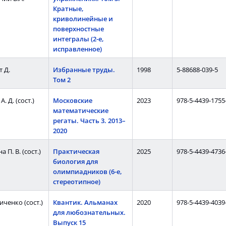
Кратные,
криволинейные и
поверхностные
интегралы (2-е,
исправленное)
 Д.
Избранные труды.
1998
5-88688-039-5
Том 2
. Д. (сост.)
Московские
2023
978-5-4439-1755
математические
регаты. Часть 3. 2013–
2020
 П. В. (сост.)
Практическая
2025
978-5-4439-4736
биология для
олимпиадников (6-е,
стереотипное)
иченко (сост.)
Квантик. Альманах
2020
978-5-4439-4039
для любознательных.
Выпуск 15