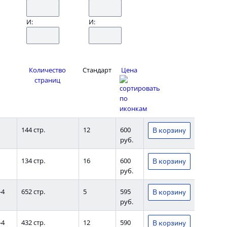
И:
И:
Количество
Стандарт
Цена
страниц
144 стр.
12
600
руб.
134 стр.
16
600
руб.
-4
652 стр.
5
595
руб.
-4
432 стр.
12
590