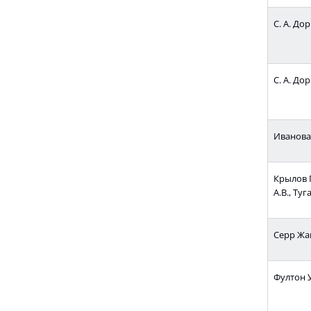
С. А. Дор
С. А. Дор
Иванова
Крылов П
А.В., Туг
Серр Жа
Фултон У