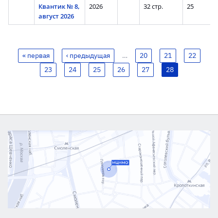
Квантик № 8,
2026
32 стр.
25
август 2026
« первая
‹ предыдущая
…
20
21
22
23
24
25
26
27
28