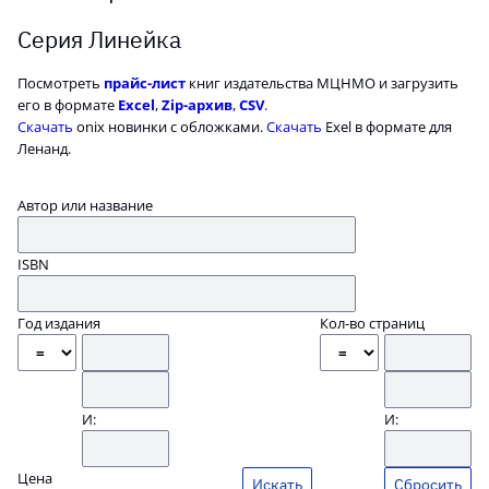
Серия Линейка
Посмотреть
прайс-лист
книг издательства МЦНМО и загрузить
его в формате
Excel
,
Zip-архив
,
CSV
.
Скачать
onix новинки с обложками.
Скачать
Exel в формате для
Ленанд.
Автор или название
ISBN
Год издания
Кол-во страниц
И:
И:
Цена
Сбросить