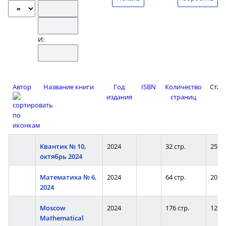
И:
Автор
Название книги
Год
ISBN
Количество
Стан
издания
страниц
Квантик № 10,
2024
32 стр.
25
октябрь 2024
Математика № 6,
2024
64 стр.
20
2024
Moscow
2024
176 стр.
12
Mathematical