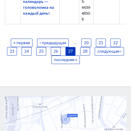
календарь —
5-
головоломка на
4439-
каждый день!
4850-
8
« первая
‹ предыдущая
…
20
21
22
23
24
25
26
27
28
следующая ›
последняя »