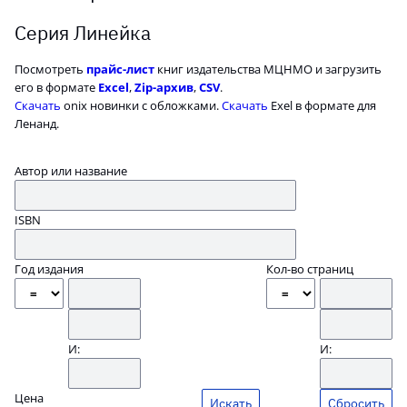
Серия Линейка
Посмотреть
прайс-лист
книг издательства МЦНМО и загрузить
его в формате
Excel
,
Zip-архив
,
CSV
.
Скачать
onix новинки с обложками.
Скачать
Exel в формате для
Ленанд.
Автор или название
ISBN
Год издания
Кол-во страниц
И:
И:
Цена
Сбросить