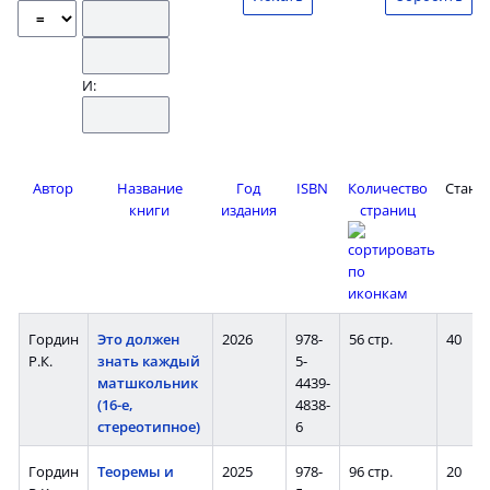
И:
Автор
Название
Год
ISBN
Количество
Станд
книги
издания
страниц
Гордин
Это должен
2026
978-
56 стр.
40
Р.К.
знать каждый
5-
матшкольник
4439-
(16-е,
4838-
стереотипное)
6
Гордин
Теоремы и
2025
978-
96 стр.
20