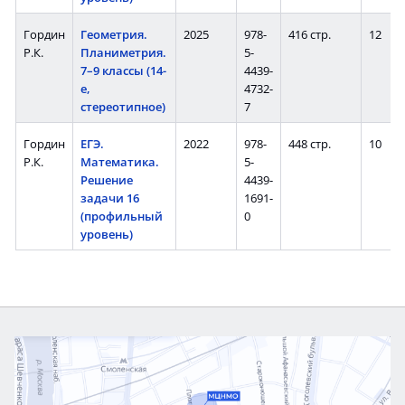
Гордин
Геометрия.
2025
978-
416 стр.
12
Р.К.
Планиметрия.
5-
7–9 классы (14-
4439-
е,
4732-
стереотипное)
7
Гордин
ЕГЭ.
2022
978-
448 стр.
10
Р.К.
Математика.
5-
Решение
4439-
задачи 16
1691-
(профильный
0
уровень)