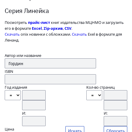
Серия Линейка
Посмотреть
прайс-лист
книг издательства МЦНМО и загрузить
его в формате
Excel
,
Zip-архив
,
CSV
.
Скачать
onix новинки с обложками.
Скачать
Exel в формате для
Ленанд.
Автор или название
ISBN
Год издания
Кол-во страниц
И:
И:
Цена
Сбросить